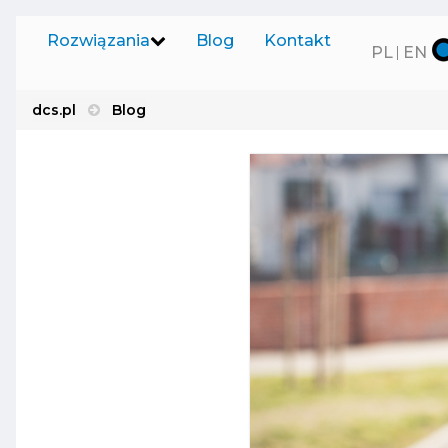
Rozwiązania
Blog
Kontakt
PL
EN
dcs.pl
Blog
Produkt
Oprogramowanie na
(ABP)
zamówienie
Usprawnia
wprowadz
Nasze produkty
rozproszo
Sprzedaż oprogramowania
System 
Dzięki U
SaaS
analizowa
mediów.
Usługi informatyczne