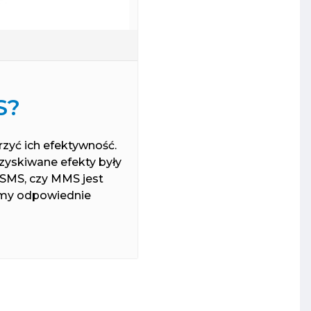
S?
yć ich efektywność.
yskiwane efekty były
 SMS, czy MMS jest
iemy odpowiednie