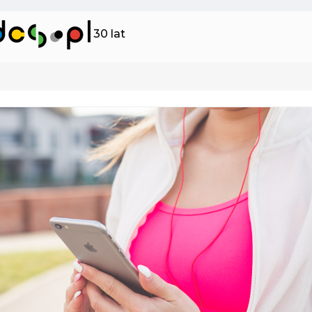
30 lat
y finansowe i ubezpieczeniowe
Bram
Ta dw
wysył
 procesy biznesowe i przyspiesza
opera
anie produktów na rynek w
odpow
nych organizacjach.
integr
zarządzania kosztami (UCMS)
Syst
CMS przedsiębiorstwa mogą efektywnie
Nasze
ć, monitorować i zarządzać zużyciem
rozwi
open-
wewnęt