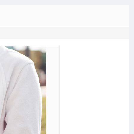
ka SMS
ukierunkowa bramka umożliwia bezpłatne
anie wiadomości SMS, pozwalając
torom promować usługi, zarabiać na
iedziach i zwiększać zasięg poprzez
ację ze stroną internetową.
emy intranetowe
 systemy intranetu oferują bezpieczne
ązania oparte na platformie SharePoint lub
source, co umożliwia komunikację
rzną i integrację z usługą Active Directory.