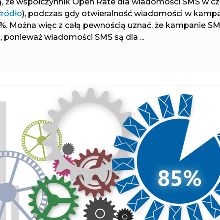
ą, że współczynnik Open Rate dla wiadomości SMS w cz
źródło
), podczas gdy otwieralność wiadomości w kamp
0%. Można więc z całą pewnością uznać, że kampanie S
k, ponieważ wiadomości SMS są dla ...