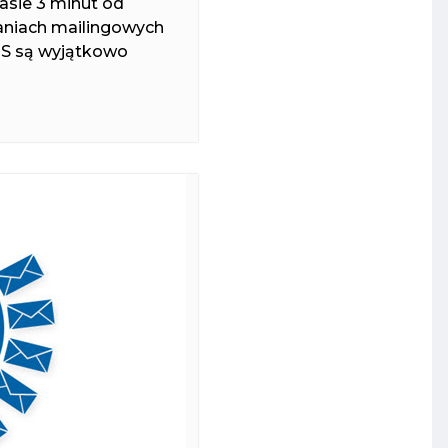
asie 3 minut od
aniach mailingowych
MS są wyjątkowo