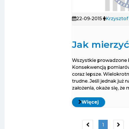
22-09-2015
Krzysztof
Jak mierzy
Wszystkie prowadzone k
Konsekwencją pomiarów 
coraz lepsze. Wielokrot
trudne. Jeśli jednak ju
założenia, okaże się, że m
Więcej
1