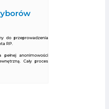
awyborów
ny do przeprowadzenia
nta RP.
a pełnej anonimowości
ewnętrzną. Cały proces