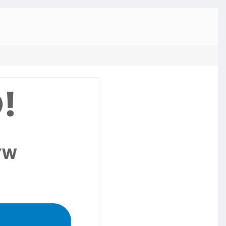
ka SMS
ukierunkowa bramka umożliwia bezpłatne
anie wiadomości SMS, pozwalając
torom promować usługi, zarabiać na
iedziach i zwiększać zasięg poprzez
ację ze stroną internetową.
emy intranetowe
 systemy intranetu oferują bezpieczne
ązania oparte na platformie SharePoint lub
source, co umożliwia komunikację
rzną i integrację z usługą Active Directory.