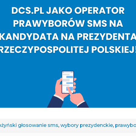
ożyński
głosowanie sms
,
wybory prezydenckie
,
prawybo