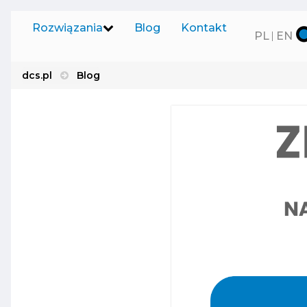
Rozwiązania
Blog
Kontakt
PL
EN
dcs.pl
Blog
Produkt
Oprogramowanie na
(ABP)
zamówienie
Usprawnia
wprowadz
Nasze produkty
rozproszo
Sprzedaż oprogramowania
System 
Dzięki U
SaaS
analizowa
mediów.
Usługi informatyczne