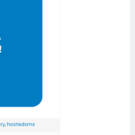
ry
,
hostedsms