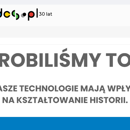
30 lat
y finansowe i ubezpieczeniowe
Bram
Ta dw
wysył
 procesy biznesowe i przyspiesza
opera
anie produktów na rynek w
odpow
nych organizacjach.
integr
zarządzania kosztami (UCMS)
Syst
CMS przedsiębiorstwa mogą efektywnie
Nasze
ć, monitorować i zarządzać zużyciem
rozwi
open-
wewnęt